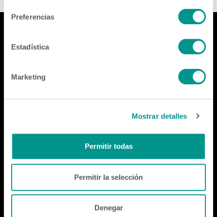
Preferencias
Estadística
Empresa
Marketing
Contactanos
Mostrar detalles
genexargentina@genex.coop
+54 9 2478 56-7200
Permitir todas
Seguinos
Permitir la selección
Denegar