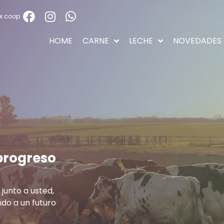
x.coop
HOME
CARNE
LECHE
NOVEDADES
progreso
junto a usted,
do a un futuro