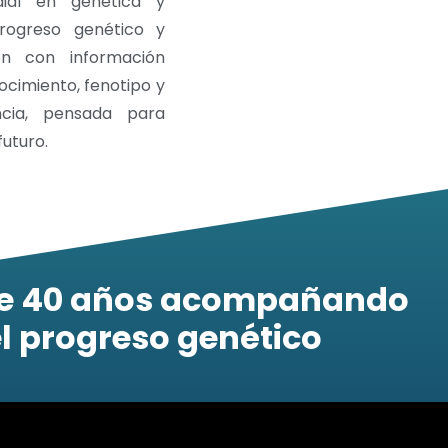
dial en genética y
rogreso genético y
n con información
ocimiento, fenotipo y
ncia, pensada para
uturo.
e 40 años acompañando
l progreso genético