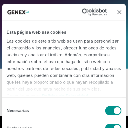
Esta página web usa cookies
Carreras
Las cookies de este sitio web se usan para personalizar
el contenido y los anuncios, ofrecer funciones de redes
sociales y analizar el tráfico. Además, compartimos
información sobre el uso que haga del sitio web con
nuestros partners de redes sociales, publicidad y análisis
Posiciones abiertas
web, quienes pueden combinarla con otra información
que les haya proporcionado o que hayan recopilado a
partir del uso que haya hecho de sus servicios.
Representante Comercial
Consulte nuestra
Política de Privacidad
.
Selección
Necesarias
de
consentimiento