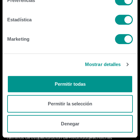
Preferencias
Estadística
Empresa
Marketing
Contactanos
genexargentina@genex.coop
Mostrar detalles
+54 9 2478 56-7200
Seguinos
Permitir todas
Permitir la selección
© 2026 GENEX Cooperative. A URUS Company. All rights reserved.
Denegar
Términos de Uso
Declaración de Privacidad
Rechtliches