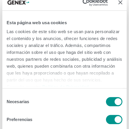
Comienza con una pajuela
de semen, pero es mucho
Esta página web usa cookies
más que eso.
Las cookies de este sitio web se usan para personalizar
el contenido y los anuncios, ofrecer funciones de redes
sociales y analizar el tráfico. Además, compartimos
información sobre el uso que haga del sitio web con
Estás tomando una decisión consciente para el futuro,
nuestros partners de redes sociales, publicidad y análisis
una decisión de invertir en genética que creará la vaca
web, quienes pueden combinarla con otra información
que les haya proporcionado o que hayan recopilado a
del mañana: una vaca que será aún más productiva y
partir del uso que haya hecho de sus servicios.
eficiente con cada generación, dándote a vos y a los
Consulte nuestra
Política de Privacidad
.
tuyos un futuro brillante. Selección genética
Selección
Necesarias
de
simplificada Identificar que genética se necesita para la
consentimiento
próxima generación puede […]
Preferencias