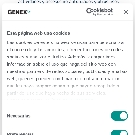
actividades y accesos no autorizados y otros usos
indebidos; para llevar a cabo controles y supervisiones
de riesgos y seguridad; cuando lo consideremos
necesario, para investigar, prevenir o tomar medidas
Esta página web usa cookies
Las cookies de este sitio web se usan para personalizar
en relación con actividades ilegales, sospechas de
el contenido y los anuncios, ofrecer funciones de redes
fraude o situaciones que impliquen amenazas
sociales y analizar el tráfico. Además, compartimos
potenciales para la seguridad o los derechos legales de
información sobre el uso que haga del sitio web con
nuestros partners de redes sociales, publicidad y análisis
cualquier persona o tercero.
web, quienes pueden combinarla con otra información
Cumplimiento y procesos legales.
Para cumplir con la
que les haya proporcionado o que hayan recopilado a
partir del uso que haya hecho de sus servicios.
ley y nuestras obligaciones legales, responder a
Consulte nuestra
Política de Privacidad
.
procesos legales y relacionados con procedimientos
Selección
Necesarias
legales.
de
consentimiento
Apoyo general a las actividades comerciales y
Preferencias